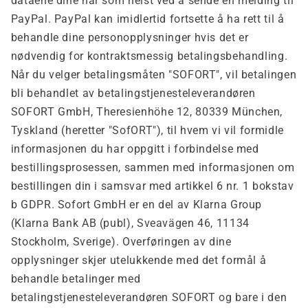
dataene dine når som helst ved å sende en melding til
PayPal. PayPal kan imidlertid fortsette å ha rett til å
behandle dine personopplysninger hvis det er
nødvendig for kontraktsmessig betalingsbehandling.
Når du velger betalingsmåten "SOFORT", vil betalingen
bli behandlet av betalingstjenesteleverandøren
SOFORT GmbH, Theresienhöhe 12, 80339 München,
Tyskland (heretter "SofORT"), til hvem vi vil formidle
informasjonen du har oppgitt i forbindelse med
bestillingsprosessen, sammen med informasjonen om
bestillingen din i samsvar med artikkel 6 nr. 1 bokstav
b GDPR. Sofort GmbH er en del av Klarna Group
(Klarna Bank AB (publ), Sveavägen 46, 11134
Stockholm, Sverige). Overføringen av dine
opplysninger skjer utelukkende med det formål å
behandle betalinger med
betalingstjenesteleverandøren SOFORT og bare i den