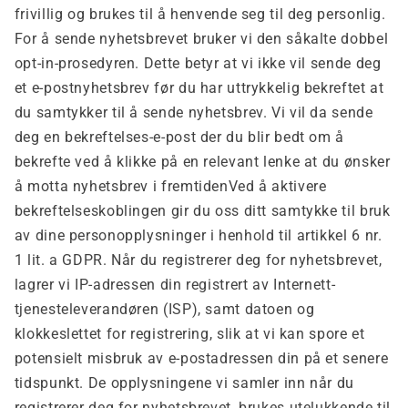
frivillig og brukes til å henvende seg til deg personlig.
For å sende nyhetsbrevet bruker vi den såkalte dobbel
opt-in-prosedyren. Dette betyr at vi ikke vil sende deg
et e-postnyhetsbrev før du har uttrykkelig bekreftet at
du samtykker til å sende nyhetsbrev. Vi vil da sende
deg en bekreftelses-e-post der du blir bedt om å
bekrefte ved å klikke på en relevant lenke at du ønsker
å motta nyhetsbrev i fremtiden
Ved å aktivere
bekreftelseskoblingen gir du oss ditt samtykke til bruk
av dine personopplysninger i henhold til artikkel 6 nr.
1 lit. a GDPR. Når du registrerer deg for nyhetsbrevet,
lagrer vi IP-adressen din registrert av Internett-
tjenesteleverandøren (ISP), samt datoen og
klokkeslettet for registrering, slik at vi kan spore et
potensielt misbruk av e-postadressen din på et senere
tidspunkt. De opplysningene vi samler inn når du
registrerer deg for nyhetsbrevet, brukes utelukkende til