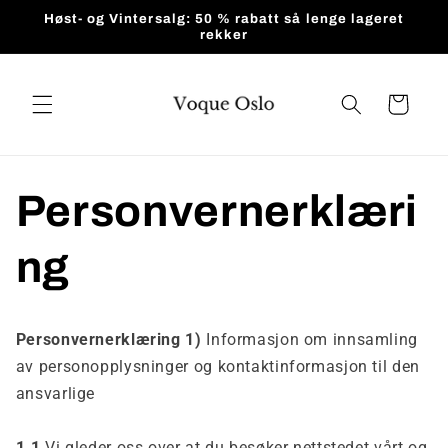
Gå videre
Høst- og Vintersalg: 50 % rabatt så lenge lageret
til
rekker
innholdet
Handlekurv
Personvernerklæri
ng
Personvernerklæring 1)
Informasjon om innsamling
av personopplysninger og kontaktinformasjon til den
ansvarlige
1.1
Vi gleder oss over at du besøker nettstedet vårt og