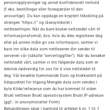
personopplysninger og annet konfidensielt innhold
(f.eks. bestillinger eller forespørsler til den
ansvarlige). Du kan oppdage en kryptert tilkobling på
strengen "https://" og låsesymbolet i
nettleserlinjen.
Når du bare bruker nettstedet vårt til
informasjonsformål, dvs. hvis du ikke registrerer deg
eller på annen måte gir oss informasjon, samler vi
bare inn slike data som nettleseren din sender til
serveren vår (såkalte "serverloggfiler"). Når du besøker
nettstedet vårt, samler vi inn følgende data som er
teknisk nødvendig for oss for å vise nettstedet til
deg:
Vår besøkte hjemmeside
Dato og klokkeslett på
tidspunktet for tilgang Mengde data som sendes i
byte Kilde/referanse som du har kommet til siden
Brukt nettleser Brukt operativsystem Brukt IP-adresse
(ggf.: in anonymisierter Form)
Behandlingen skjer i henhold til artikkel 6 nr. 1 lit. f