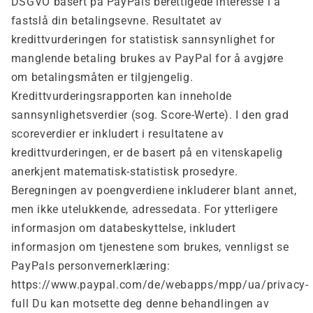
DSGVO basert på PayPals berettigede interesse i å
fastslå din betalingsevne. Resultatet av
kredittvurderingen for statistisk sannsynlighet for
manglende betaling brukes av PayPal for å avgjøre
om betalingsmåten er tilgjengelig.
Kredittvurderingsrapporten kan inneholde
sannsynlighetsverdier (sog. Score-Werte). I den grad
scoreverdier er inkludert i resultatene av
kredittvurderingen, er de basert på en vitenskapelig
anerkjent matematisk-statistisk prosedyre.
Beregningen av poengverdiene inkluderer blant annet,
men ikke utelukkende, adressedata. For ytterligere
informasjon om databeskyttelse, inkludert
informasjon om tjenestene som brukes, vennligst se
PayPals personvernerklæring:
https://www.paypal.com/de/webapps/mpp/ua/privacy-
full Du kan motsette deg denne behandlingen av