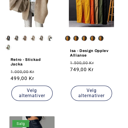
:
Farge
Farge
Isa - Design Opplev
Allianse
Retro - Stickad
Vanlig
Salgs
1.500,00 Kr
Jacka
pris
749,00 Kr
pris
Vanlig
Salgs
1.000,00 Kr
pris
499,00 Kr
pris
Velg
Velg
alternativer
alternativer
Salg