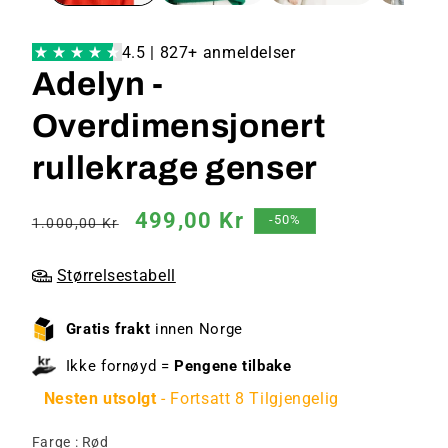
4.5 | 827+ anmeldelser
Adelyn -
Overdimensjonert
rullekrage genser
Vanlig
Salgspris
499,00 Kr
-50%
1.000,00 Kr
pris
Størrelsestabell
Gratis frakt
innen Norge
Ikke fornøyd =
Pengene tilbake
Nesten utsolgt
- Fortsatt 8 Tilgjengelig
Farge
Farge
:
Rød