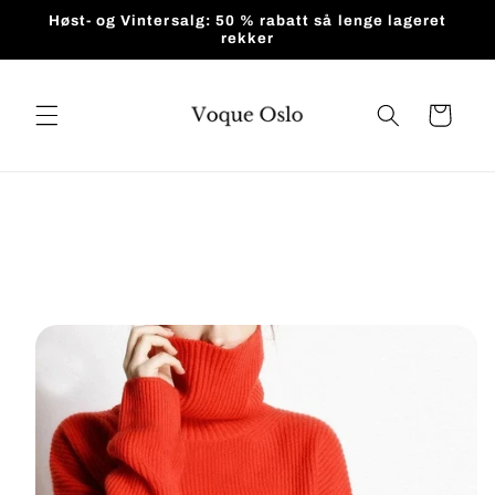
Gå videre
Høst- og Vintersalg: 50 % rabatt så lenge lageret
til
rekker
innholdet
Handlekurv
pp til
roduktinformasjon