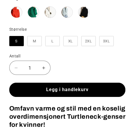
Størrelse
Størrelse
S
M
L
XL
2XL
3XL
Antall
Senk
Øk
antallet
antallet
for
for
Adelyn
Adelyn
Legg i handlekurv
-
-
Overdimensjonert
Overdimensjonert
Omfavn varme og stil med en koselig
rullekrage
rullekrage
genser
genser
overdimensjonert Turtleneck-genser
for kvinner!