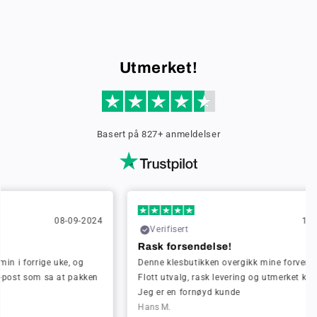
Utmerket!
Basert på 827+ anmeldelser
024
11-09-2024
Verifisert
Ve
Rask forsendelse!
Rask
Denne klesbutikken overgikk mine forventninger!
Jeg b
en
Flott utvalg, rask levering og utmerket kvalitet.
hygge
Jeg er en fornøyd kunde
Greta
Hans M.