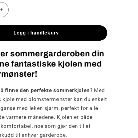
Øk
antallet
for
Amanda
Legg i handlekurv
-
Chic
er sommergarderoben din
kjole
med
e fantastiske kjolen med
ønster
blomstermønster
rmønster!
 å finne den perfekte sommerkjolen?
Med
 kjole med blomstermønster kan du enkelt
ganse med leken sjarm, perfekt for alle
 de varmere månedene. Kjolen er både
 komfortabel, noe som gjør den til et
skudd til enhver garderobe.