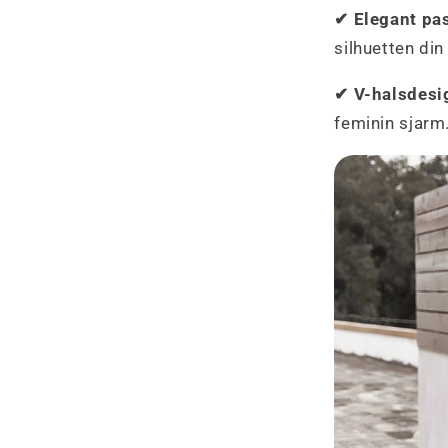
✔ Elegant pa
silhuetten din
✔ V-halsdesi
feminin sjarm