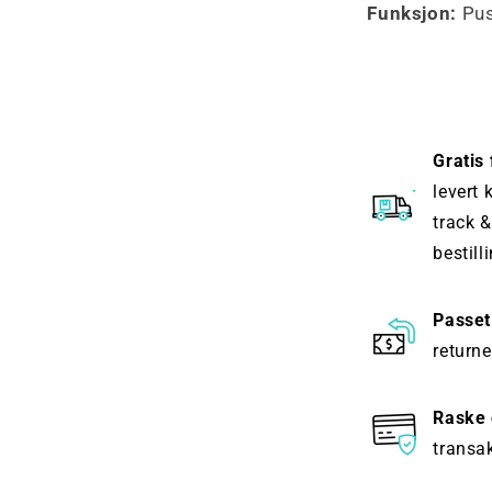
Funksjon:
Pus
Gratis
levert 
track &
bestill
Passet
returne
Raske 
transak