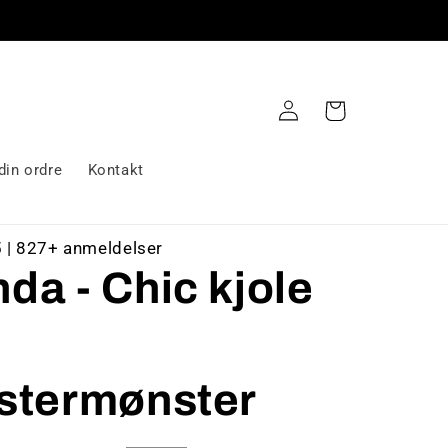
Logg
Handlekurv
inn
din ordre
Kontakt
5 | 827+ anmeldelser
a - Chic kjole
stermønster