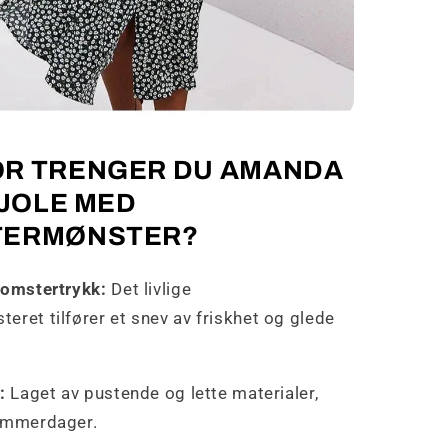
R TRENGER DU AMANDA
KJOLE MED
TERMØNSTER?
lomstertrykk:
Det livlige
eret tilfører et snev av friskhet og glede
:
Laget av pustende og lette materialer,
sommerdager.