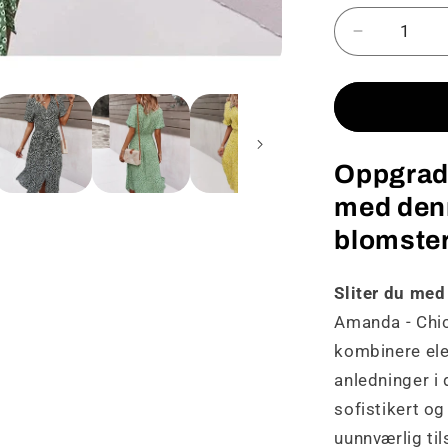
Senk
antallet
for
Amanda
-
Chic
Oppgrad
kjole
med
med denn
blomsterm
blomste
Sliter du med
Amanda - Chic
kombinere ele
anledninger i
sofistikert og
uunnværlig til