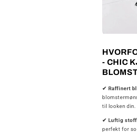
HVORFO
- CHIC 
BLOMS
✔ Raffinert b
blomstermønst
til looken din.
✔ Luftig stoff
perfekt for 