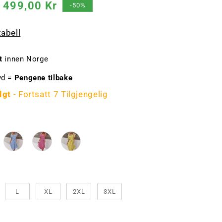
Salgspris
499,00 Kr
-50%
tabell
t
innen Norge
yd =
Pengene tilbake
lgt
- Fortsatt 7 Tilgjengelig
rge
lse
L
XL
2XL
3XL