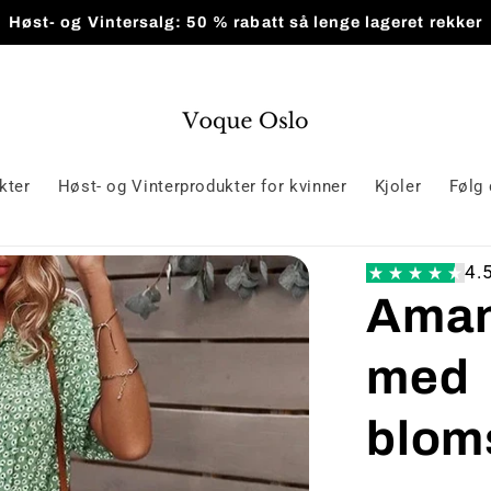
Høst- og Vintersalg: 50 % rabatt så lenge lageret rekker
kter
Høst- og Vinterprodukter for kvinner
Kjoler
Følg 
4.
Amand
med
blom