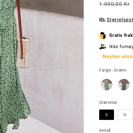
Vanlig
1.000,00 Kr
pris
Størrelses
Gratis frak
Ikke fornø
Nesten utso
Fa
Farge
:
Grønn
Større
Størrelse
S
M
Antall