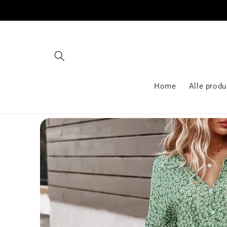
Gå videre
til
innholdet
Home
Alle produ
Hopp til
produktinformasjon