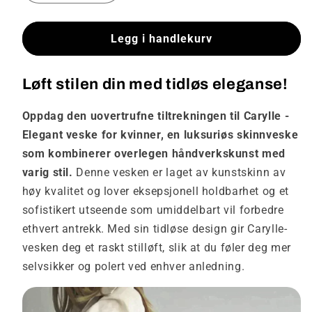
antallet
antallet
for
for
Carylle
Carylle
Legg i handlekurv
-
-
Elegant
Elegant
Løft stilen din med tidløs eleganse
!
veske
veske
for
for
kvinner
kvinner
Oppdag den uovertrufne tiltrekningen til Carylle -
Elegant veske for kvinner, en luksuriøs skinnveske
som kombinerer overlegen håndverkskunst med
varig stil.
Denne vesken er laget av kunstskinn av
høy kvalitet og lover eksepsjonell holdbarhet og et
sofistikert utseende som umiddelbart vil forbedre
ethvert antrekk. Med sin tidløse design gir Carylle-
vesken deg et raskt stilløft, slik at du føler deg mer
selvsikker og polert ved enhver anledning.