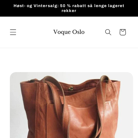
Gå videre
Høst- og Vintersalg: 50 % rabatt så lenge lageret
til
rekker
innholdet
Handlekurv
pp til
roduktinformasjon