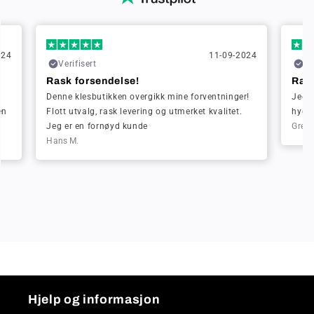
024
11-09-2024
Verifisert
Ve
Rask forsendelse!
Rask
Denne klesbutikken overgikk mine forventninger!
Jeg b
en
Flott utvalg, rask levering og utmerket kvalitet.
hygge
Jeg er en fornøyd kunde
Greta
Hans M.
Hjelp og informasjon