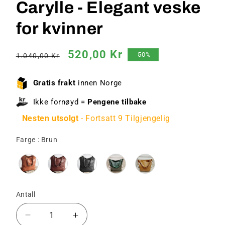
Carylle - Elegant veske
for kvinner
Vanlig
Salgspris
520,00 Kr
-50%
1.040,00 Kr
pris
Gratis frakt
innen Norge
Ikke fornøyd =
Pengene tilbake
Nesten utsolgt
- Fortsatt 9 Tilgjengelig
Farge
Farge
:
Brun
Antall
Senk
Øk