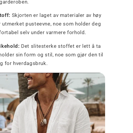
i garderoben.
off:
Skjorten er laget av materialer av høy
ar utmerket pusteevne, noe som holder deg
fortabel selv under varmere forhold.
ikehold:
Det slitesterke stoffet er lett å ta
older sin form og stil, noe som gjør den til
alg for hverdagsbruk.