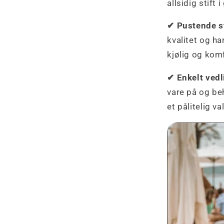
allsidig stift 
✔ Pustende st
kvalitet og h
kjølig og kom
✔ Enkelt vedl
vare på og beh
et pålitelig v