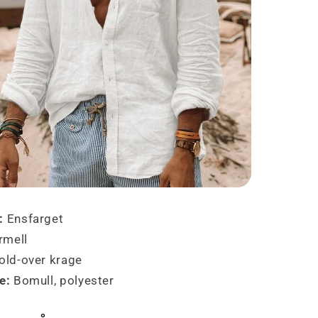
:
Ensfarget
rmell
old-over krage
e:
Bomull, polyester