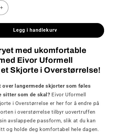
Øk
antallet
for
Eivor
Legg i handlekurv
-
Uformell
ryet med ukomfortable
langermet
skjorte
 med Eivor Uformell
i
t Skjorte i Overstørrelse!
oversize
rt over langermede skjorter som føles
e sitter som de skal?
Eivor Uformell
rte i Overstørrelse er her for å endre på
orten i overstørrelse tilbyr uovertruffen
in avslappede passform, slik at du kan
itt og holde deg komfortabel hele dagen.