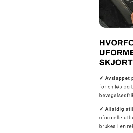
HVORFO
UFORME
SKJORT
✔ Avslappet 
for en løs og
bevegelsesfri
✔ Allsidig sti
uformelle utf
brukes i en r