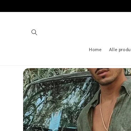
Gå videre
til
innholdet
Home
Alle produ
Hopp til
produktinformasjon