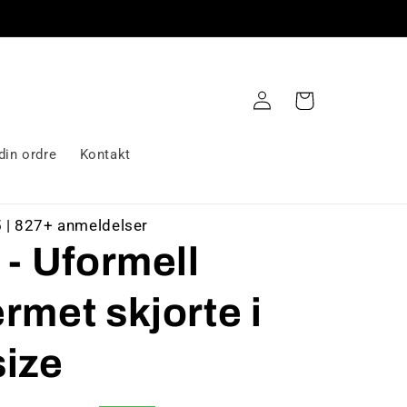
Logg
Handlekurv
inn
din ordre
Kontakt
5 | 827+ anmeldelser
 - Uformell
rmet skjorte i
size