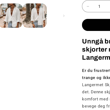
Senk
antallet
for
Eivor
-
Uformell
Unngå b
langermet
skjorte
skjorter
i
Langerme
oversize
Er du frustre
trange og ikk
Langermet Skjo
det. Denne skj
komfort med s
bevege deg fr