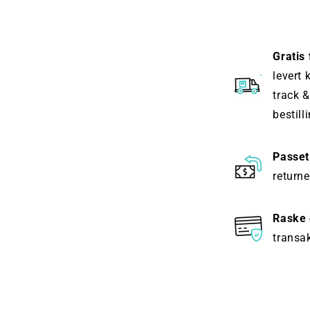
Gratis
levert 
track &
bestill
Passet
returne
Raske 
transak