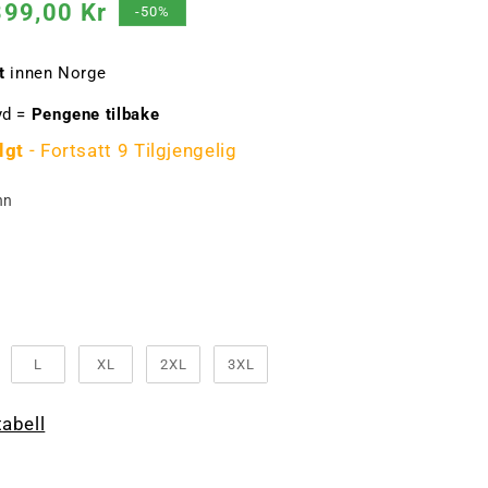
algspris
399,00 Kr
-50%
t
innen Norge
yd =
Pengene tilbake
lgt
- Fortsatt 9 Tilgjengelig
Farge
nn
lse
L
XL
2XL
3XL
tabell