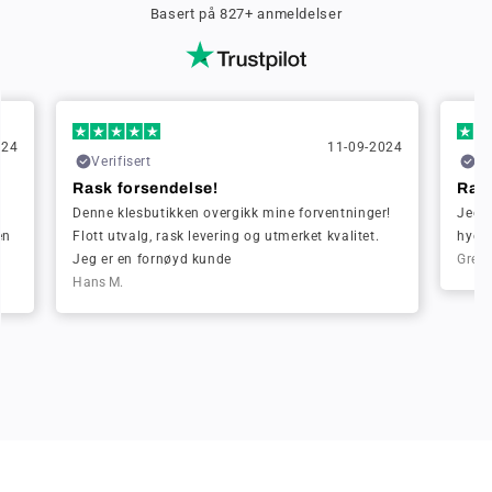
Basert på 827+ anmeldelser
024
11-09-2024
Verifisert
Ve
Rask forsendelse!
Rask
Denne klesbutikken overgikk mine forventninger!
Jeg b
en
Flott utvalg, rask levering og utmerket kvalitet.
hygge
Jeg er en fornøyd kunde
Greta
Hans M.