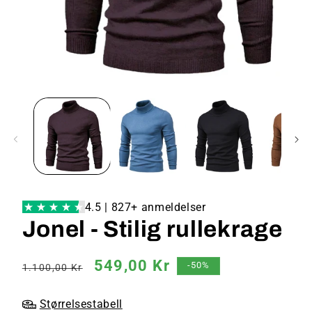
4.5 | 827+ anmeldelser
Jonel - Stilig rullekrage
Vanlig
Salgspris
549,00 Kr
-50%
1.100,00 Kr
pris
Størrelsestabell