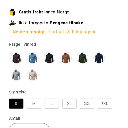
Gratis frakt
innen Norge
Ikke fornøyd =
Pengene tilbake
Nesten utsolgt
- Fortsatt 8 Tilgjengelig
Farge
Farge
:
Vinrød
Størrelse
Størrelse
S
M
L
XL
2XL
3XL
Antall