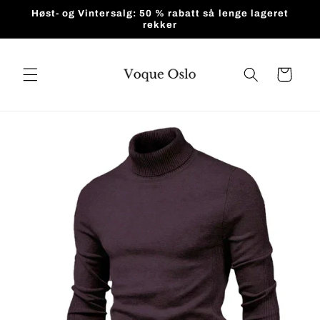
Gå videre
Høst- og Vintersalg: 50 % rabatt så lenge lageret
til
rekker
innholdet
Handlekurv
pp til
roduktinformasjon