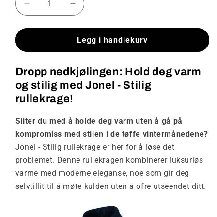
Senk
Øk
antallet
antallet
for
for
Jonel
Jonel
Legg i handlekurv
-
-
Stilig
Stilig
Dropp nedkjølingen: Hold deg varm
rullekrage
rullekrage
og stilig med Jonel - Stilig
rullekrage!
Sliter du med å holde deg varm uten å gå på
kompromiss med stilen i de tøffe vintermånedene?
Jonel - Stilig rullekrage er her for å løse det
problemet. Denne rullekragen kombinerer luksuriøs
varme med moderne eleganse, noe som gir deg
selvtillit til å møte kulden uten å ofre utseendet ditt.