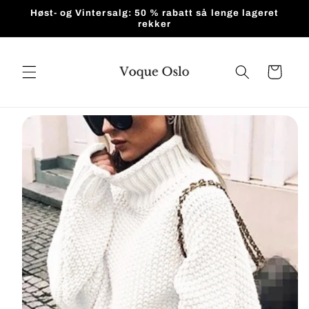
Gå videre
Høst- og Vintersalg: 50 % rabatt så lenge lageret
til
rekker
innholdet
Handlekurv
pp til
roduktinformasjon