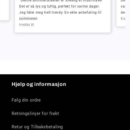
"Denne sommerdrakten er virkelig et must-have!
Denne
Det er så lys og luftig, perfekt for varme dager.
vakke
Jeg føler meg helt trendy. En ekte anbefaling til
den i
sommeren
Karl 
Hedda W.
Hjelp og informasjon
Følg din ordre
Retningslinjer for frakt
Retur og Tilbakebetaling