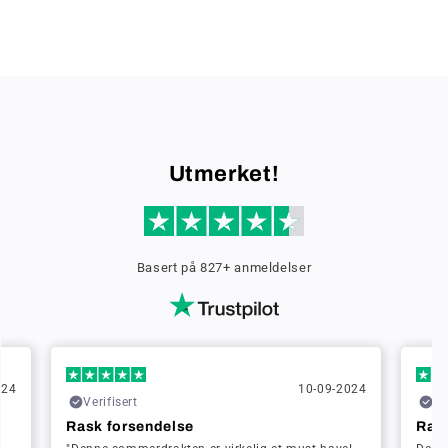
Utmerket!
Basert på 827+ anmeldelser
024
10-09-2024
Verifisert
Ve
Rask forsendelse
Ras