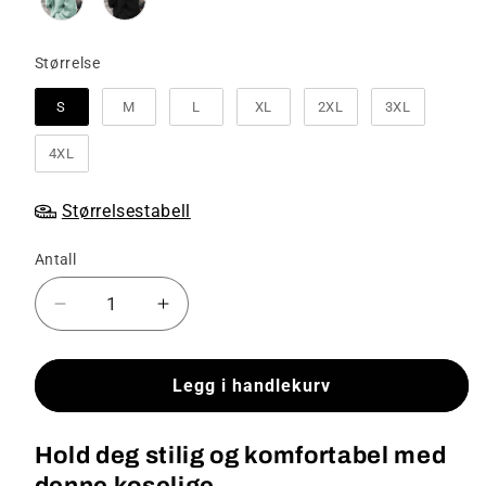
Størrelse
Størrelse
S
M
L
XL
2XL
3XL
4XL
Størrelsestabell
Antall
Senk
Øk
antallet
antallet
for
for
Juliette
Juliette
Legg i handlekurv
-
-
Koselig
Koselig
Hold deg stilig og komfortabel med
overstørrelse
overstørrelse
genser
genser