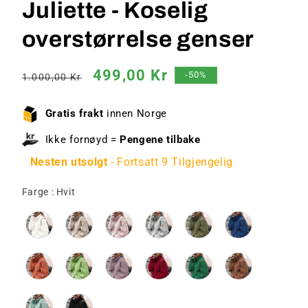
Juliette - Koselig
overstørrelse genser
Vanlig
Salgspris
499,00 Kr
-50%
1.000,00 Kr
pris
Gratis frakt
innen Norge
Ikke fornøyd =
Pengene tilbake
Nesten utsolgt
- Fortsatt 9 Tilgjengelig
Farge
Farge
:
Hvit