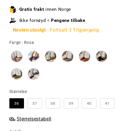
Gratis frakt
innen Norge
Ikke fornøyd =
Pengene tilbake
Nesten utsolgt
- Fortsatt 3 Tilgjengelig
Farge
Farge
:
Rosa
Størrelse
Størrelse
36
37
38
39
40
41
Størrelsestabell