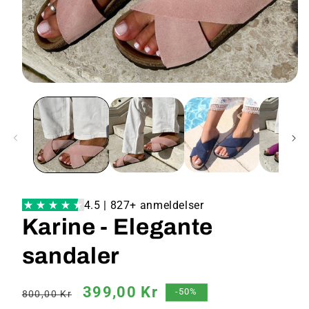
4.5 | 827+ anmeldelser
Karine - Elegante
sandaler
Vanlig
Salgspris
399,00 Kr
-50%
800,00 Kr
pris