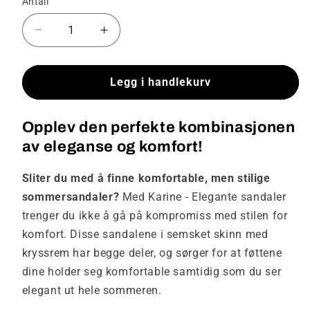
Antall
Senk
Øk
antallet
antallet
for
for
Karine
Karine
Legg i handlekurv
-
-
Elegante
Elegante
Opplev den perfekte kombinasjonen
sandaler
sandaler
av eleganse og komfort!
Sliter du med å finne komfortable, men stilige
sommersandaler?
Med Karine - Elegante sandaler
trenger du ikke å gå på kompromiss med stilen for
komfort. Disse sandalene i semsket skinn med
kryssrem har begge deler, og sørger for at føttene
dine holder seg komfortable samtidig som du ser
elegant ut hele sommeren.