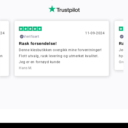
024
11-09-2024
Verifisert
Ve
Rask forsendelse!
Rask
Denne klesbutikken overgikk mine forventninger!
Jeg b
en
Flott utvalg, rask levering og utmerket kvalitet.
hygge
Jeg er en fornøyd kunde
Greta
Hans M.