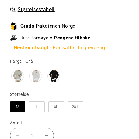
Størrelsestabell
Gratis frakt
innen Norge
Ikke fornøyd =
Pengene tilbake
Nesten utsolgt
- Fortsatt 6 Tilgjengelig
Farge
Farge
:
Grå
Størrelse
Størrelse
M
L
XL
2XL
Antall
Senk
Øk