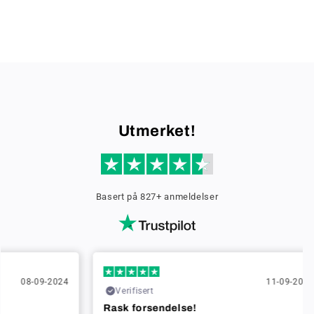
Utmerket!
Basert på 827+ anmeldelser
024
11-09-2024
Verifisert
Ve
Rask forsendelse!
Rask