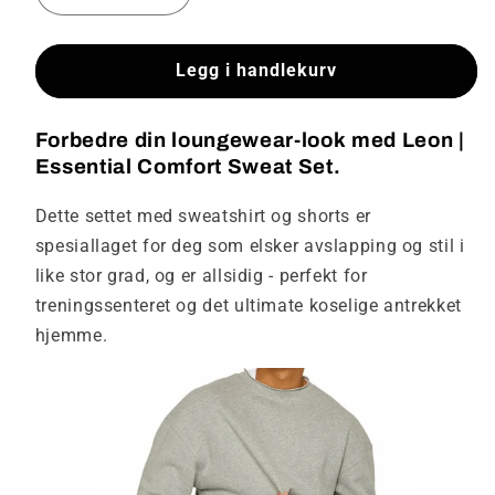
antallet
antallet
for
for
Peter
Peter
Legg i handlekurv
Sweat-
Sweat-
sett
sett
Forbedre din loungewear-look med Leon |
for
for
Essential Comfort Sweat Set.
avslappet
avslappet
komfort
komfort
Dette settet med sweatshirt og shorts er
spesiallaget for deg som elsker avslapping og stil i
like stor grad, og er allsidig - perfekt for
treningssenteret og det ultimate koselige antrekket
hjemme.