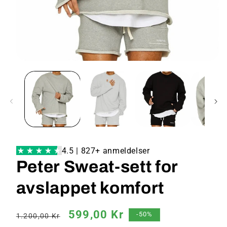
4.5 | 827+ anmeldelser
Peter Sweat-sett for
avslappet komfort
Vanlig
Salgspris
599,00 Kr
-50%
1.200,00 Kr
pris