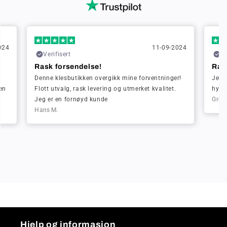
024
11-09-2024
Verifisert
Ve
Rask forsendelse!
Rask
Denne klesbutikken overgikk mine forventninger!
Jeg b
en
Flott utvalg, rask levering og utmerket kvalitet.
hygge
Jeg er en fornøyd kunde
Greta
Hans M.
Hjelp og informasjon