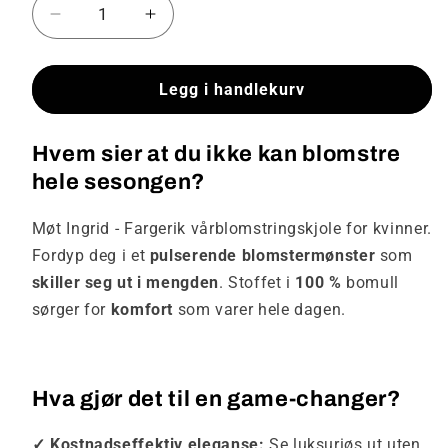
Senk
Øk
antallet
antallet
for
for
Ingrid
Ingrid
Legg i handlekurv
-
-
Fargerik,
Fargerik,
Hvem sier at du ikke kan blomstre
vårlig
vårlig
og
og
hele sesongen?
luftig
luftig
kjole
kjole
Møt Ingrid - Fargerik vårblomstringskjole for kvinner.
Fordyp deg i et
pulserende blomstermønster
som
skiller seg ut i mengden
. Stoffet i
100 %
bomull
sørger for
komfort
som varer hele dagen.
Hva gjør det til en game-changer?
✓ Kostnadseffektiv eleganse:
Se luksuriøs ut uten