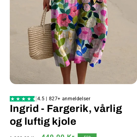
4.5 | 827+ anmeldelser
Ingrid - Fargerik, vårlig
og luftig kjole
Vanlig
Salgspris