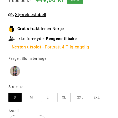
449,00 Kr
-50%
1.000,00 Kr
pris
Størrelsestabell
Gratis frakt
innen Norge
Ikke fornøyd =
Pengene tilbake
Nesten utsolgt
- Fortsatt 4 Tilgjengelig
Farge
Farge
:
Blomsterhage
Størrelse
Størrelse
S
M
L
XL
2XL
3XL
Antall