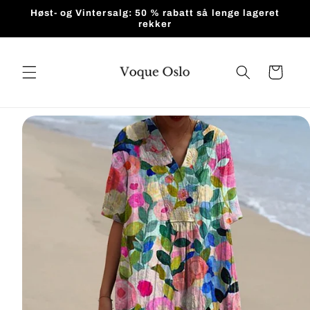
Gå videre
Høst- og Vintersalg: 50 % rabatt så lenge lageret
til
rekker
innholdet
Handlekurv
pp til
roduktinformasjon