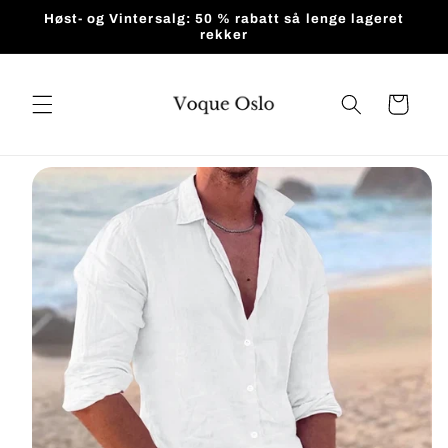
Gå videre
Høst- og Vintersalg: 50 % rabatt så lenge lageret
til
rekker
innholdet
Handlekurv
pp til
roduktinformasjon