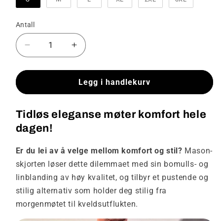
Antall
Senk
Øk
antallet
antallet
for
for
Mason
Mason
Legg i handlekurv
-
-
Klassisk
Klassisk
Tidløs eleganse møter komfort hele
langermet
langermet
bomullsskjorte
bomullsskjorte
dagen!
Er du lei av å velge mellom komfort og stil?
Mason-
skjorten løser dette dilemmaet med sin bomulls- og
linblanding av høy kvalitet, og tilbyr et pustende og
stilig alternativ som holder deg stilig fra
morgenmøtet til kveldsutflukten.