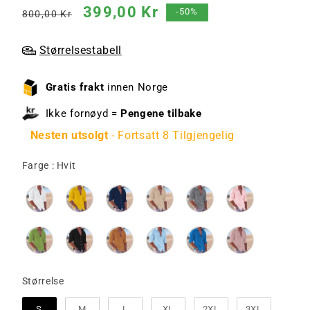
Vanlig
Salgspris
399,00 Kr
-50%
800,00 Kr
pris
Størrelsestabell
Gratis frakt
innen Norge
Ikke fornøyd =
Pengene tilbake
Nesten utsolgt
- Fortsatt 8 Tilgjengelig
Farge
Farge
:
Hvit
Størrelse
Størrelse
S
M
L
XL
2XL
3XL