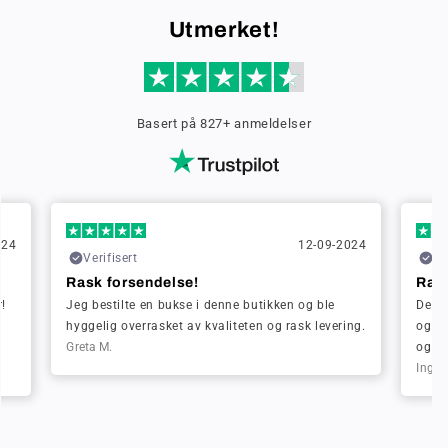
Utmerket!
Basert på 827+ anmeldelser
024
12-09-2024
Verifisert
Ve
Rask forsendelse!
Rask
!
Jeg bestilte en bukse i denne butikken og ble
Denn
hyggelig overrasket av kvaliteten og rask levering.
også 
Greta M.
og de
Ingrid