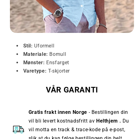
Stil:
Uformell
Materiale:
Bomull
Mønster:
Ensfarget
Varetype:
T-skjorter
VÅR GARANTI
Gratis frakt innen Norge
- Bestillingen din
vil bli levert kostnadsfritt av
Helthjem .
Du
vil motta en track & trace-kode på e-post,
slik at du kan følge bestillingen din helt