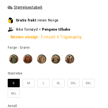
Størrelsestabell
Gratis frakt
innen Norge
Ikke fornøyd =
Pengene tilbake
Nesten utsolgt
- Fortsatt 4 Tilgjengelig
Farge
Farge
:
Grønn
Størrelse
Størrelse
S
M
L
XL
2XL
3XL
4XL
Antall