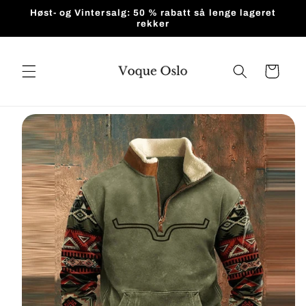
Gå videre
Høst- og Vintersalg: 50 % rabatt så lenge lageret
til
rekker
innholdet
Handlekurv
pp til
roduktinformasjon