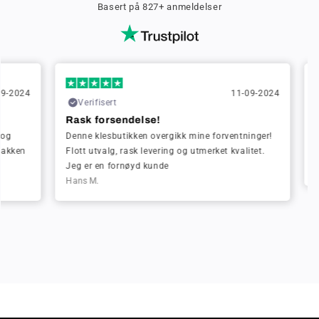
Basert på 827+ anmeldelser
024
11-09-2024
Verifisert
Ve
Rask forsendelse!
Rask
Denne klesbutikken overgikk mine forventninger!
Jeg b
en
Flott utvalg, rask levering og utmerket kvalitet.
hygge
Jeg er en fornøyd kunde
Greta
Hans M.