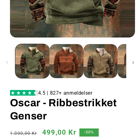
4.5 | 827+ anmeldelser
Oscar - Ribbestrikket
Genser
Vanlig
Salgspris
499,00 Kr
-50%
1.000,00 Kr
pris