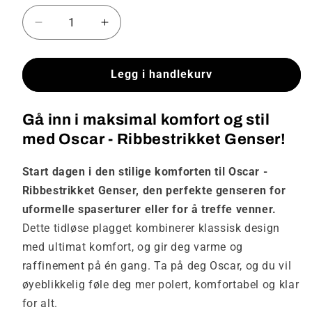
Senk
Øk
antallet
antallet
for
for
Oscar
Oscar
Legg i handlekurv
-
-
Ribbestrikket
Ribbestrikket
Gå inn i maksimal komfort og stil
Genser
Genser
med Oscar - Ribbestrikket Genser!
Start dagen i den stilige komforten til Oscar -
Ribbestrikket Genser, den perfekte genseren for
uformelle spaserturer eller for å treffe venner.
Dette tidløse plagget kombinerer klassisk design
med ultimat komfort, og gir deg varme og
raffinement på én gang. Ta på deg Oscar, og du vil
øyeblikkelig føle deg mer polert, komfortabel og klar
for alt.