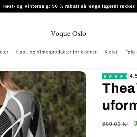
Høst- og Vintersalg: 50 % rabatt så lenge lageret rekker
kter
Høst- og Vinterprodukter for kvinner
Kjoler
Følg 
4.
Thea
uform
Vanlig
S
800,00 Kr
pris