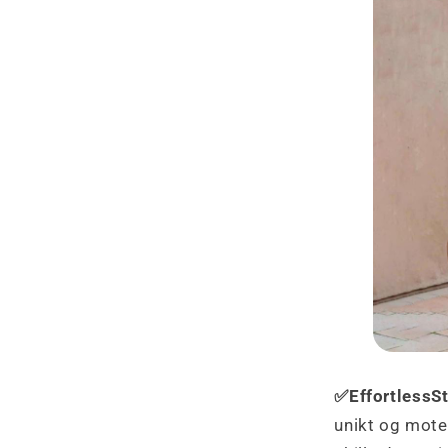
✅EffortlessS
unikt og mote