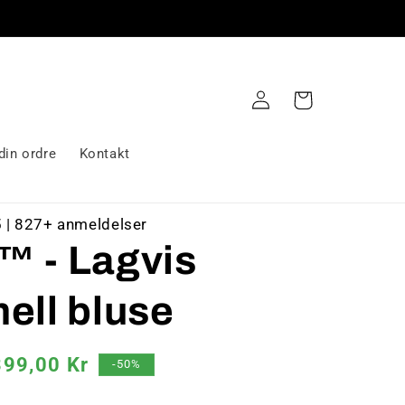
Logg
Handlekurv
inn
din ordre
Kontakt
5 | 827+ anmeldelser
™ - Lagvis
ell bluse
algspris
399,00 Kr
-50%