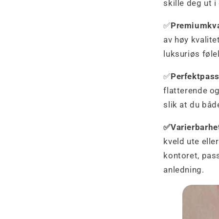
skille deg ut i
✅
Premiumkva
av høy kvalite
luksuriøs føl
✅
Perfektpas
flatterende o
slik at du båd
✅Varierbarhe
kveld ute elle
kontoret, pas
anledning.