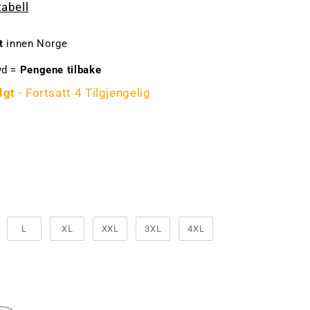
tabell
t
innen Norge
yd =
Pengene tilbake
lgt
- Fortsatt 4 Tilgjengelig
ge
lse
L
XL
XXL
3XL
4XL