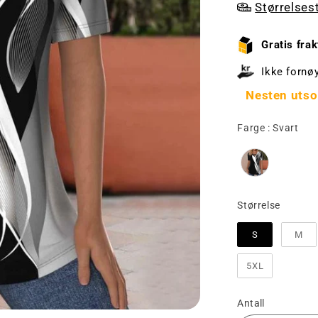
Størrelses
Gratis frak
Ikke fornø
Nesten utso
Far
Farge
:
Svart
Større
Størrelse
S
M
5XL
Antall