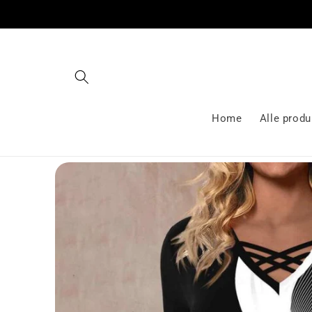
Gå videre
til
innholdet
Home
Alle produ
Hopp til
produktinformasjon