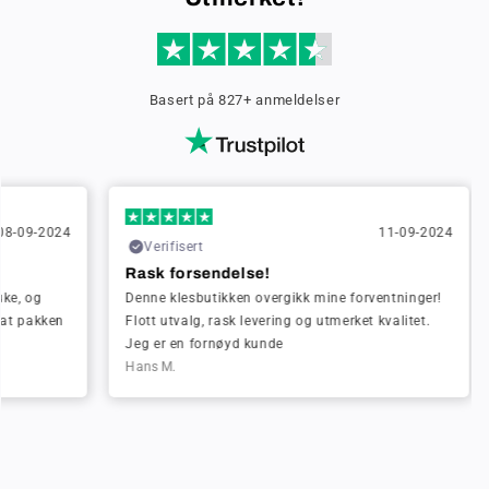
Basert på 827+ anmeldelser
024
11-09-2024
Verifisert
Ve
Rask forsendelse!
Rask
Denne klesbutikken overgikk mine forventninger!
Jeg b
en
Flott utvalg, rask levering og utmerket kvalitet.
hygge
Jeg er en fornøyd kunde
Greta
Hans M.