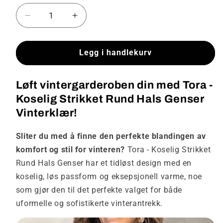
Senk
Øk
antallet
antallet
for
for
Tora
Tora
Legg i handlekurv
-
-
Koselig
Koselig
Løft vintergarderoben din med Tora -
strikket
strikket
rund
rund
Koselig Strikket Rund Hals Genser
hals
hals
Vinterklær!
genser
genser
vinterklær
vinterklær
Sliter du med å finne den perfekte blandingen av
komfort og stil for vinteren?
Tora - Koselig Strikket
Rund Hals Genser har et tidløst design med en
koselig, løs passform og eksepsjonell varme, noe
som gjør den til det perfekte valget for både
uformelle og sofistikerte vinterantrekk.