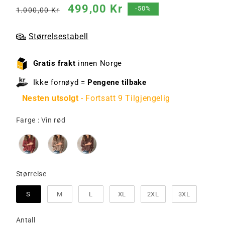
Vanlig
Salgspris
499,00 Kr
-50%
1.000,00 Kr
pris
Størrelsestabell
Gratis frakt
innen Norge
Ikke fornøyd =
Pengene tilbake
Nesten utsolgt
- Fortsatt 9 Tilgjengelig
Farge
Farge
:
Vin rød
Størrelse
Størrelse
S
M
L
XL
2XL
3XL
Antall