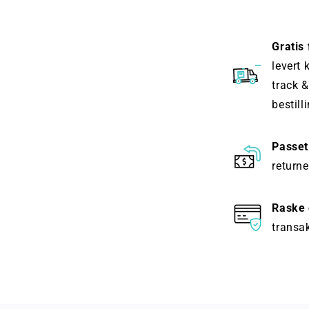
Gratis
levert 
track &
bestill
Passet
returne
Raske 
transak