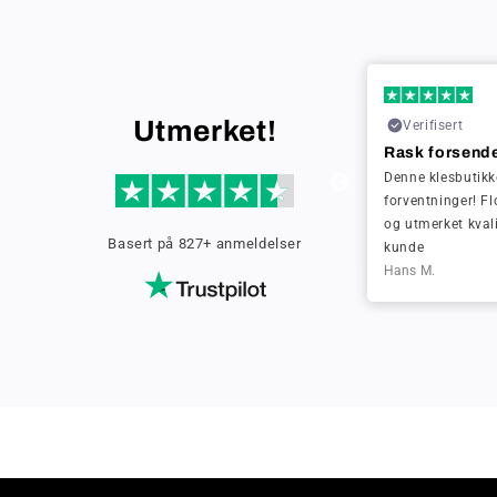
08-09-2024
Utmerket!
Verifisert
Verifisert
Rask forsendelse!
Rask forsende
Jeg hadde bestilt pakken min i forrige
Denne klesbutikk
uke, og samme kveld fikk jeg en e-post
forventninger! Fl
som sa at pakken var allerede sendt.
og utmerket kvali
Basert på 827+ anmeldelser
Jhon K.
kunde
Hans M.