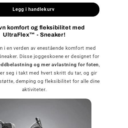
for
™
UltraFlex™
Legg i handlekurv
-
Sneaker
n komfort og fleksibilitet med
UltraFlex™ - Sneaker!
nn i en verden av enestående komfort med
 Sneaker. Disse joggeskoene er designet for
eddbelastning og mer avlastning for foten
,
r seg i takt med hvert skritt du tar, og gir
tøtte, demping og fleksibilitet for alle dine
aktiviteter.