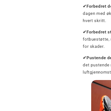
✔Forbedret d
dagen med økt
hvert skritt.
✔Forbedret st
fotbuestøtte, 
for skader.
✔Pustende de
det pustende 
luftgjennoms