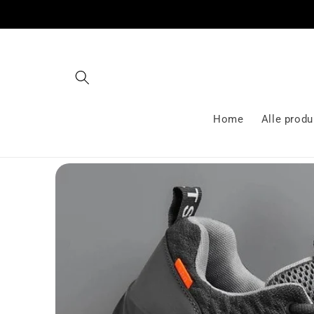
Gå videre
til
innholdet
Home
Alle produ
Hopp til
produktinformasjon