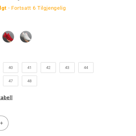
lgt
- Fortsatt 6 Tilgjengelig
e
lse
40
41
42
43
44
47
48
tabell
Øk
antallet