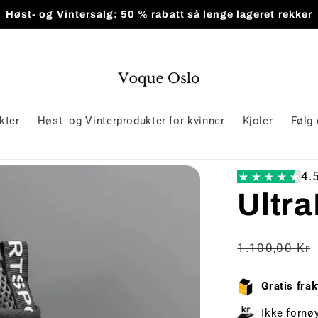
Høst- og Vintersalg: 50 % rabatt så lenge lageret rekker
kter
Høst- og Vinterprodukter for kvinner
Kjoler
Følg 
4.
Ultr
Vanlig
1.100,00 Kr
pris
Gratis frak
Ikke fornø