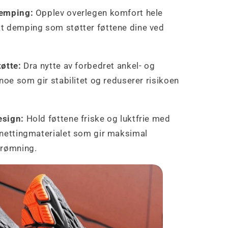
emping:
Opplev overlegen komfort hele
 demping som støtter føttene dine ved
øtte:
Dra nytte av forbedret ankel- og
noe som gir stabilitet og reduserer risikoen
sign:
Hold føttene friske og luktfrie med
nettingmaterialet som gir maksimal
trømning.