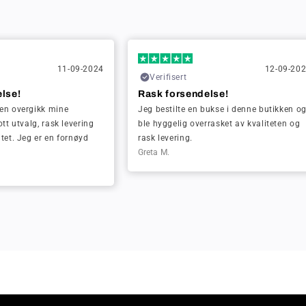
11-09-2024
12-09-20
Verifisert
lse!
Rask forsendelse!
en overgikk mine
Jeg bestilte en bukse i denne butikken o
ott utvalg, rask levering
ble hyggelig overrasket av kvaliteten og
tet. Jeg er en fornøyd
rask levering.
Greta M.