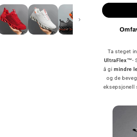
for
UltraFlex
-
Sneaker
Omfav
Ta steget i
UltraFlex™
-
å gi
mindre l
og de bevege
eksepsjonell s