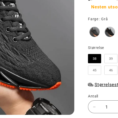
Nesten utso
Farg
Farge
:
Grå
Større
Størrelse
38
39
45
46
Størrelses
Antall
Senk
antallet