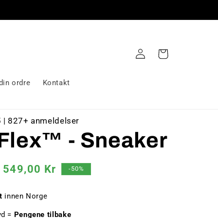
Logg
Handlekurv
inn
din ordre
Kontakt
5 | 827+ anmeldelser
aFlex™ - Sneaker
Salgspris
549,00 Kr
-50%
t
innen Norge
yd =
Pengene tilbake