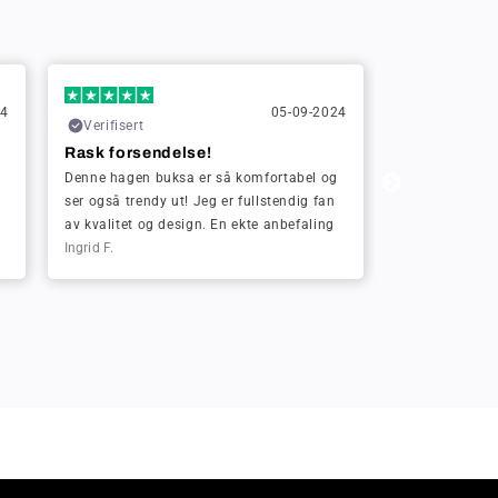
24
05-09-2024
Verifisert
Verifisert
Rask forsendelse!
Rask forsen
g
Denne hagen buksa er så komfortabel og
Denne hagen bu
ser også trendy ut! Jeg er fullstendig fan
Han sitter perf
av kvalitet og design. En ekte anbefaling
behagelig.
Ingrid F.
Peter K.