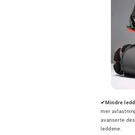
✔Mindre ledd
mer avlastning
avanserte de
leddene.