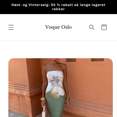
Gå videre
Høst- og Vintersalg: 50 % rabatt så lenge lageret
til
rekker
innholdet
Handlekurv
pp til
roduktinformasjon