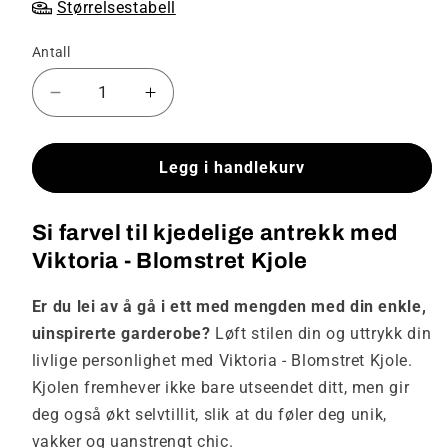
Størrelsestabell
Antall
Senk
Øk
antallet
antallet
for
for
Viktoria
Viktoria
Legg i handlekurv
-
-
Blomstret
Blomstret
Si farvel til kjedelige antrekk med
kjole
kjole
Viktoria - Blomstret Kjole
Er du lei av å gå i ett med mengden med din enkle,
uinspirerte garderobe?
Løft stilen din og uttrykk din
livlige personlighet med Viktoria - Blomstret Kjole.
Kjolen fremhever ikke bare utseendet ditt, men gir
deg også økt selvtillit, slik at du føler deg unik,
vakker og uanstrengt chic.