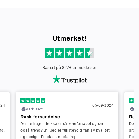
Utmerket!
Basert på 827+ anmeldelser
024
05-09-2024
Verifisert
Ve
Rask forsendelse!
Rask
Denne hagen buksa er så komfortabel og ser
Denne
ng.
også trendy ut! Jeg er fullstendig fan av kvalitet
sitte
og design. En ekte anbefaling
Peter