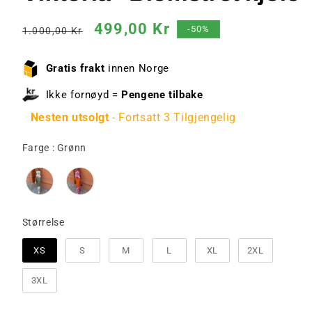
Vanlig
Salgspris
499,00 Kr
-50%
1.000,00 Kr
pris
Gratis frakt
innen Norge
Ikke fornøyd =
Pengene tilbake
Nesten utsolgt
- Fortsatt 3 Tilgjengelig
Farge
Farge
:
Grønn
Størrelse
Størrelse
XS
S
M
L
XL
2XL
3XL