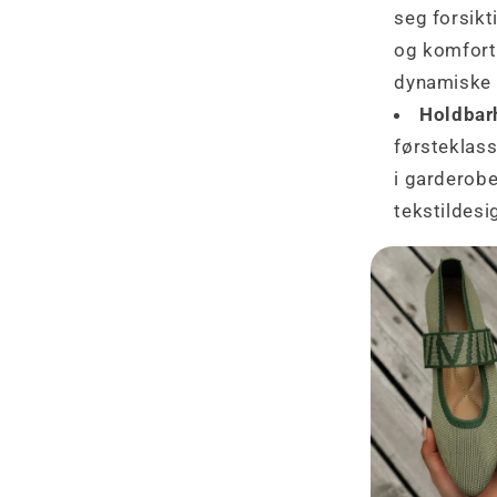
seg forsikt
og komfort
dynamiske 
Holdbarh
førsteklass
i garderobe
tekstildesi