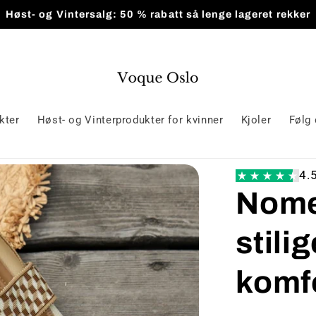
Høst- og Vintersalg: 50 % rabatt så lenge lageret rekker
kter
Høst- og Vinterprodukter for kvinner
Kjoler
Følg 
4.
Nome
stili
komf