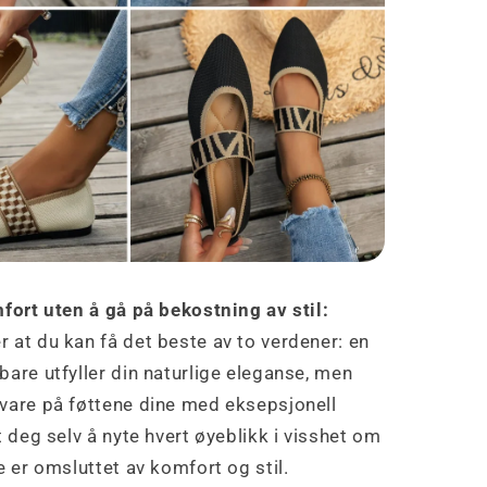
mfort uten å gå på bekostning av stil:
 at du kan få det beste av to verdener: en
are utfyller din naturlige eleganse, men
vare på føttene dine med eksepsjonell
t deg selv å nyte hvert øyeblikk i visshet om
e er omsluttet av komfort og stil.