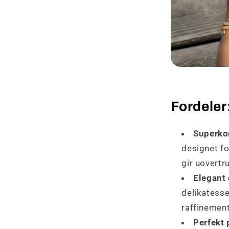
Fordeler
Superko
designet fo
gir uovertr
Elegant 
delikatesse
raffinemen
Perfekt