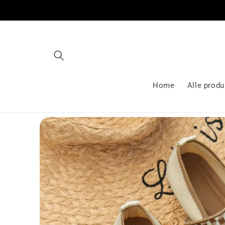
Gå videre
til
innholdet
Home
Alle produ
Hopp til
produktinformasjon