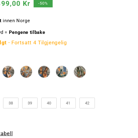
algspris
399,00 Kr
-50%
t
innen Norge
yd =
Pengene tilbake
lgt
- Fortsatt 4 Tilgjengelig
rge
lse
38
39
40
41
42
tabell