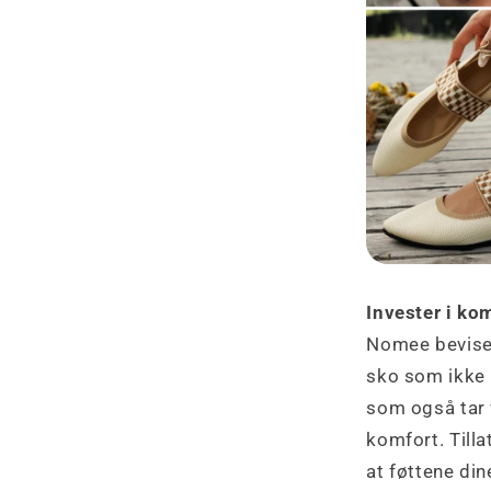
Invester i ko
Nomee beviser
sko som ikke b
som også tar 
komfort. Tilla
at føttene din