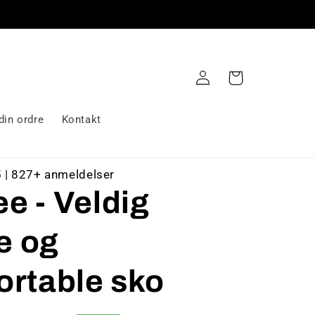
Logg
Handlekurv
inn
din ordre
Kontakt
5 | 827+ anmeldelser
e - Veldig
ge og
ortable sko