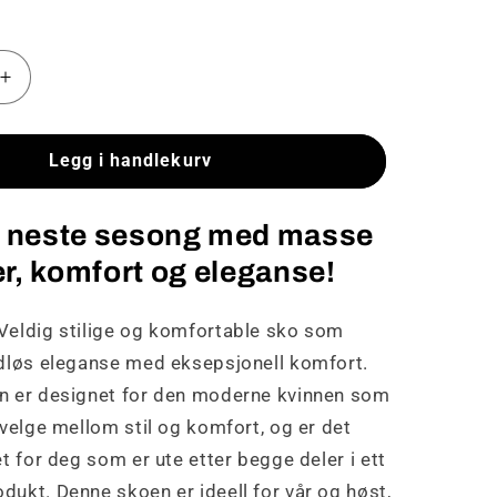
Øk
antallet
for
Nomee
Legg i handlekurv
-
Veldig
 i neste sesong med masse
stilige
og
er, komfort og eleganse!
le
komfortable
sko
eldig stilige og komfortable sko som
dløs eleganse med eksepsjonell komfort.
n er designet for den moderne kvinnen som
velge mellom stil og komfort, og er det
t for deg som er ute etter begge deler i ett
ukt. Denne skoen er ideell for vår og høst,