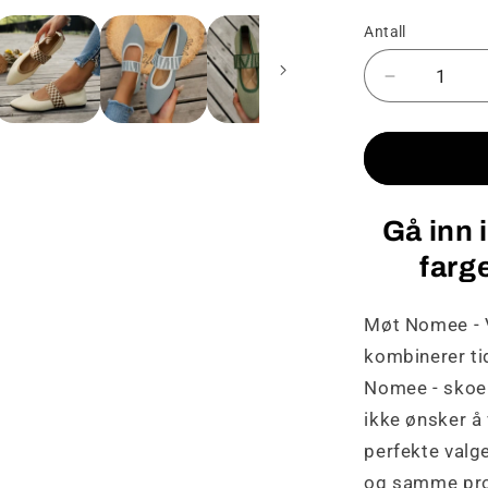
Antall
Senk
antallet
for
Nomee
-
Veldig
Gå inn
stilige
og
farg
komfortab
sko
Møt Nomee - V
kombinerer ti
Nomee - skoe
ikke ønsker å 
perfekte valge
og samme prod