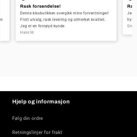
Rask forsendelse!
Rask
Denne klesbutikken overgikk mine forventninger!
Jeg b
en
Flott utvalg, rask levering og utmerket kvalitet.
hygge
Jeg er en fornøyd kunde
Greta
Hans M.
Hjelp og informasjon
Følg din ordre
Retningslinjer for frakt