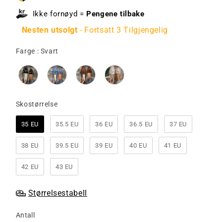
Ikke fornøyd =
Pengene tilbake
Nesten utsolgt
- Fortsatt 3 Tilgjengelig
Farge
Farge
:
Svart
Skostørrelse
Skostørrelse
35 EU
35.5 EU
36 EU
36.5 EU
37 EU
38 EU
39.5 EU
39 EU
40 EU
41 EU
42 EU
43 EU
Størrelsestabell
Antall