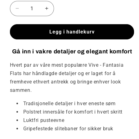
Senk
Øk
antallet
antallet
for
for
Vive
Vive
Legg i handlekurv
-
-
Fantasia
Fantasia
Gå inn i vakre detaljer og elegant komfort
Flats
Flats
Hvert par av våre mest populære Vive - Fantasia
Flats har håndlagde detaljer og er laget for å
fremheve ethvert antrekk og bringe enhver look
sammen.
Tradisjonelle detaljer i hver eneste søm
Polstret innersåle for komfort i hvert skritt
Luktfri pusteevne
Gripefestede slitebaner for sikker bruk