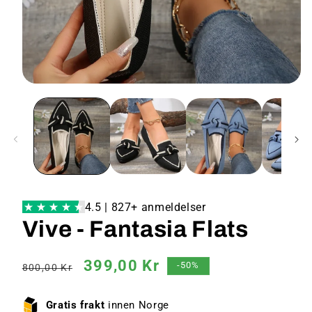
4.5 | 827+ anmeldelser
Vive - Fantasia Flats
Vanlig
Salgspris
399,00 Kr
-50%
800,00 Kr
pris
Gratis frakt
innen Norge