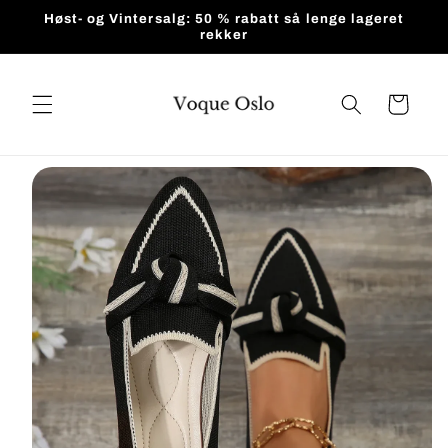
Gå videre
Høst- og Vintersalg: 50 % rabatt så lenge lageret
til
rekker
innholdet
Handlekurv
pp til
roduktinformasjon