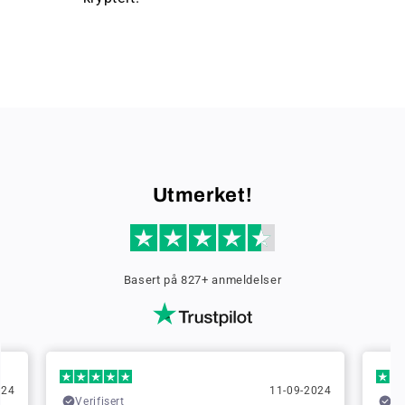
Utmerket!
Basert på 827+ anmeldelser
024
11-09-2024
Verifisert
Ve